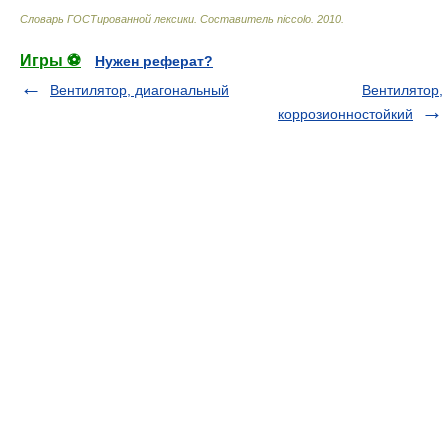
Словарь ГОСТированной лексики
.
Составитель niccolo
.
2010
.
Игры ⚽
Нужен реферат?
Вентилятор, диагональный
Вентилятор,
коррозионностойкий